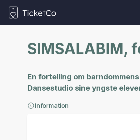
SIMSALABIM, fo
En fortelling om barndommens m
Dansestudio sine yngste elever
Information