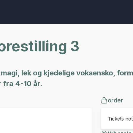
restilling 3
agi, lek og kjedelige voksensko, form
 fra 4-10 år.
order
Tickets no