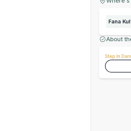
Where's 
Fana Kul
About th
Step In Dan