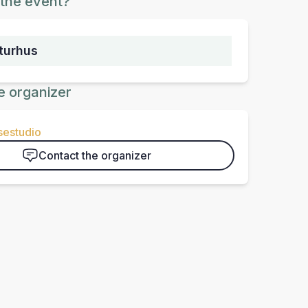
the event?
turhus
e organizer
sestudio
Contact the organizer