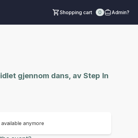
Shopping cart
0
Admin?
idlet gjennom dans, av Step In
t available anymore