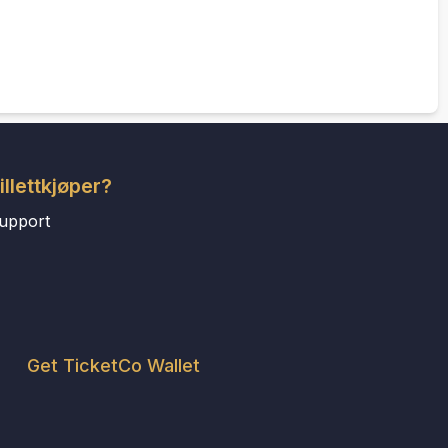
illettkjøper?
upport
Get TicketCo Wallet