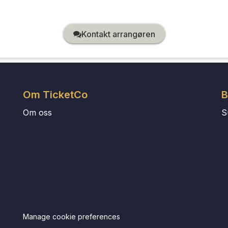
Kontakt arrangøren
Om TicketCo
B
Om oss
S
Manage cookie preferences