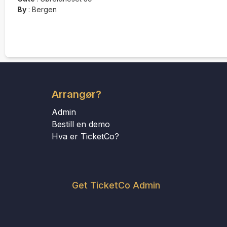
By
:
Bergen
Arrangør?
Admin
Bestill en demo
Hva er TicketCo?
Get TicketCo Admin