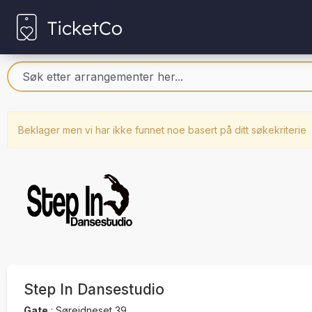
Beklager men vi har ikke funnet noe basert på ditt søkekriterie
Step In Dansestudio
Gate
:
Søreidneset 39